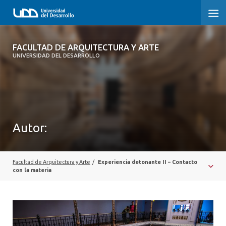
FACULTAD DE ARQUITECTURA Y ARTE
FACULTAD DE ARQUITECTURA Y ARTE
UNIVERSIDAD DEL DESARROLLO
FACULTAD DE ARQUITECTURA
SOBRE LA FACULTAD
CARRERA
Autor:
POSTGRADOS Y EDUCACIÓN CONTINUA
MAGÍSTER
Facultad de Arquitectura y Arte
/
Experiencia detonante II – Contacto
con la materia
INVESTIGACIÓN APLICADA
VINCULACIÓN CON EL MEDIO