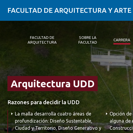
FACULTAD DE ARQUITECTURA Y ARTE
FACULTAD DE
SOBRE LA
CARRERA
ARQUITECTURA
FACULTAD
Facultad de Arquitectura
Sobre la Facultad
Carrera
Postgrados y Educación Continua
Magíster
Investigación aplicada
Vinculación con el Medio
Alumni
PLATAFORMA VUT
Arquitectura UDD
Razones para decidir la UDD
La malla desarrolla cuatro áreas de
Opción de 
profundización: Diseño Sustentable,
alguna de 
Ciudad y Territorio, Diseño Generativo y
Construcci