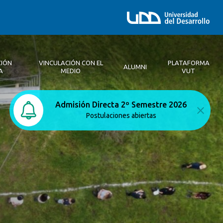
CIÓN
VINCULACIÓN CON EL
PLATAFORMA
ALUMNI
A
MEDIO
VUT
Equipo Santiago
Malla
Educación continua
Noticias Anteriores
Admisión Directa 2º Semestre 2026
Experiencia Arquitectura UDD
Contacto
Medios
Postulaciones abiertas
Certificación