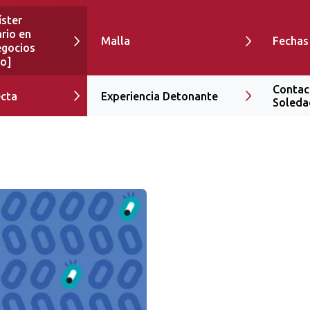
ster
rio en
Malla
Fechas
egocios
go]
Contac
ecta
Experiencia Detonante
Soleda