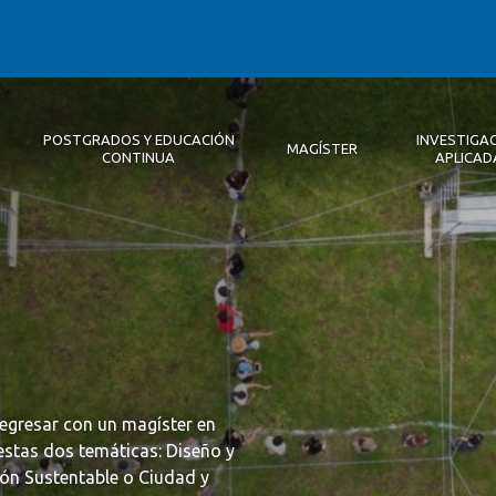
POSTGRADOS Y EDUCACIÓN
INVESTIGA
MAGÍSTER
CONTINUA
APLICAD
Autoridades
Descripción
Magíster
Noticias 2026
Equipo Concepción
Becas
Registro de Encuentros
Infraestructura
Internacional
Publicaciones
egresar con un magíster en
estas dos temáticas: Diseño y
ón Sustentable o Ciudad y