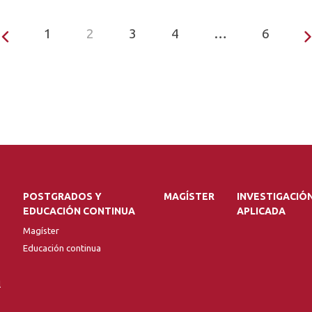
1
2
3
4
…
6
POSTGRADOS Y
MAGÍSTER
INVESTIGACIÓ
EDUCACIÓN CONTINUA
APLICADA
Magíster
Educación continua
l