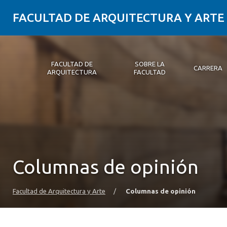
FACULTAD DE ARQUITECTURA Y ARTE
FACULTAD DE
SOBRE LA
CARRERA
ARQUITECTURA
FACULTAD
Facultad de Arquitectura
Sobre la Facultad
Carrera
Postgrados y Educación Continua
Magíster
Investigación aplicada
Vinculación con el Medio
Alumni
PLATAFORMA VUT
Columnas de opinión
Facultad de Arquitectura y Arte
/
Columnas de opinión