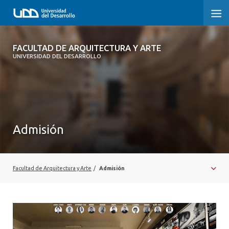
FACULTAD DE ARQUITECTURA Y ARTE
FACULTAD DE ARQUITECTURA Y ARTE
UNIVERSIDAD DEL DESARROLLO
FACULTAD DE ARQUITECTURA
SOBRE LA FACULTAD
CARRERA
Admisión
POSTGRADOS Y EDUCACIÓN CONTINUA
MAGÍSTER
Facultad de Arquitectura y Arte
/
Admisión
INVESTIGACIÓN APLICADA
VINCULACIÓN CON EL MEDIO