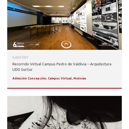
ALUMNI
PLATAFORMA VUT
6 abril 2021
Recorrido Virtual Campus Pedro de Valdivia – Arquitectura
UDD SurSur
Admisión Concepción
,
Campus Virtual
,
Noticias