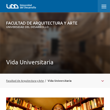
FACULTAD DE ARQUITECTURA Y ARTE
FACULTAD DE ARQUITECTURA Y ARTE
UNIVERSIDAD DEL DESARROLLO
FACULTAD DE ARQUITECTURA
SOBRE LA FACULTAD
CARRERA
Vida Universitaria
POSTGRADOS Y EDUCACIÓN CONTINUA
MAGÍSTER
Facultad de Arquitectura y Arte
/
Vida Universitaria
INVESTIGACIÓN APLICADA
VINCULACIÓN CON EL MEDIO