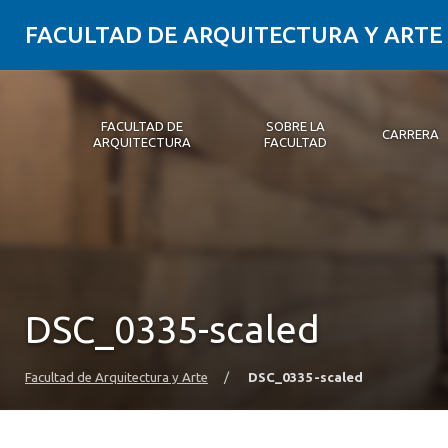
FACULTAD DE ARQUITECTURA Y ARTE
FACULTAD DE
SOBRE LA
CARRERA
ARQUITECTURA
FACULTAD
Facultad de Arquitectura
Sobre la Facultad
Carrera
Postgrados y Educación Continua
Magíster
Investigación aplicada
Vinculación con el Medio
Alumni
PLATAFORMA VUT
DSC_0335-scaled
Facultad de Arquitectura y Arte
/
DSC_0335-scaled