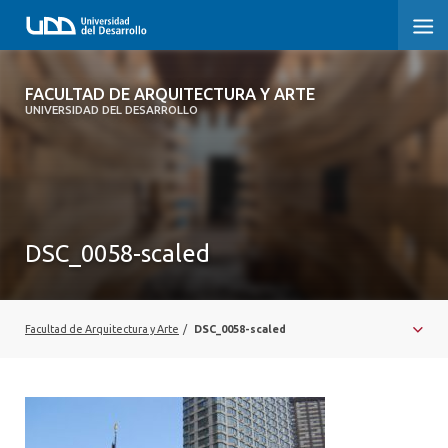
FACULTAD DE ARQUITECTURA Y ARTE
FACULTAD DE ARQUITECTURA Y ARTE
UNIVERSIDAD DEL DESARROLLO
FACULTAD DE ARQUITECTURA
SOBRE LA FACULTAD
CARRERA
DSC_0058-scaled
POSTGRADOS Y EDUCACIÓN CONTINUA
MAGÍSTER
Facultad de Arquitectura y Arte
/
DSC_0058-scaled
INVESTIGACIÓN APLICADA
VINCULACIÓN CON EL MEDIO