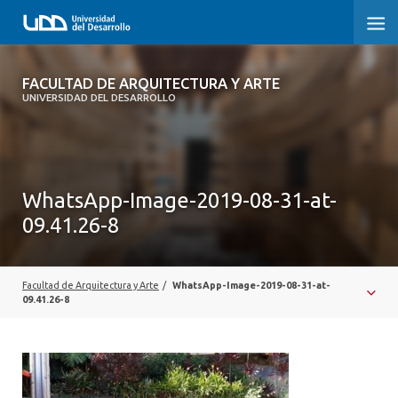
FACULTAD DE ARQUITECTURA Y ARTE
FACULTAD DE ARQUITECTURA Y ARTE
UNIVERSIDAD DEL DESARROLLO
FACULTAD DE ARQUITECTURA
SOBRE LA FACULTAD
WhatsApp-Image-2019-08-31-at-
CARRERA
09.41.26-8
POSTGRADOS Y EDUCACIÓN CONTINUA
MAGÍSTER
Facultad de Arquitectura y Arte
/
WhatsApp-Image-2019-08-31-at-
09.41.26-8
INVESTIGACIÓN APLICADA
VINCULACIÓN CON EL MEDIO