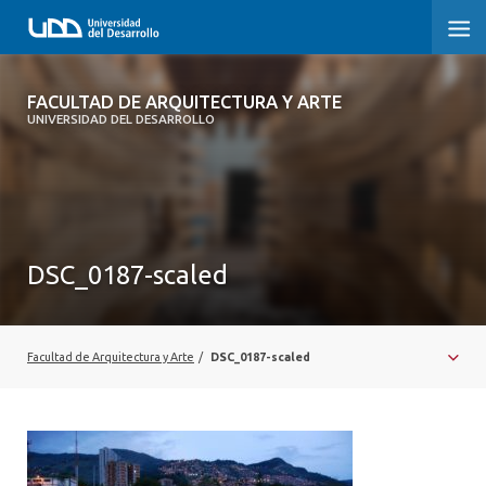
FACULTAD DE ARQUITECTURA Y ARTE
FACULTAD DE ARQUITECTURA Y ARTE
UNIVERSIDAD DEL DESARROLLO
FACULTAD DE ARQUITECTURA
SOBRE LA FACULTAD
CARRERA
DSC_0187-scaled
POSTGRADOS Y EDUCACIÓN CONTINUA
MAGÍSTER
Facultad de Arquitectura y Arte
/
DSC_0187-scaled
INVESTIGACIÓN APLICADA
VINCULACIÓN CON EL MEDIO