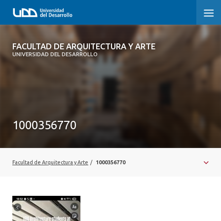
FACULTAD DE ARQUITECTURA Y ARTE
FACULTAD DE ARQUITECTURA Y ARTE
UNIVERSIDAD DEL DESARROLLO
FACULTAD DE ARQUITECTURA
SOBRE LA FACULTAD
CARRERA
1000356770
POSTGRADOS Y EDUCACIÓN CONTINUA
MAGÍSTER
Facultad de Arquitectura y Arte
/
1000356770
INVESTIGACIÓN APLICADA
VINCULACIÓN CON EL MEDIO