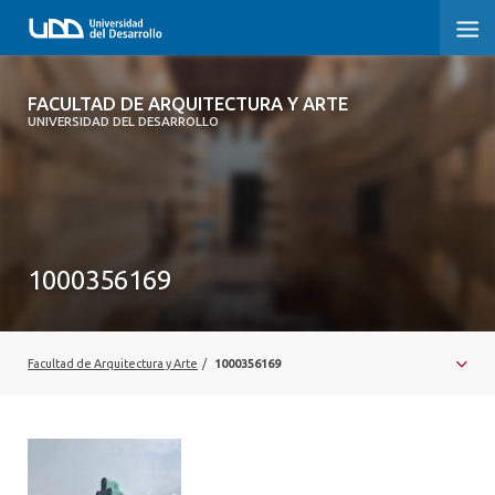
FACULTAD DE ARQUITECTURA Y ARTE
FACULTAD DE ARQUITECTURA Y ARTE
UNIVERSIDAD DEL DESARROLLO
FACULTAD DE ARQUITECTURA
SOBRE LA FACULTAD
CARRERA
1000356169
POSTGRADOS Y EDUCACIÓN CONTINUA
MAGÍSTER
Facultad de Arquitectura y Arte
/
1000356169
INVESTIGACIÓN APLICADA
VINCULACIÓN CON EL MEDIO