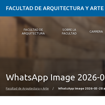
FACULTAD DE ARQUITECTURA Y ARTE
FACULTAD DE
SOBRE LA
CARRERA
ARQUITECTURA
FACULTAD
Facultad de Arquitectura
Sobre la Facultad
Carrera
Postgrados y Educación Continua
Magíster
Investigación aplicada
Vinculación con el Medio
Alumni
PLATAFORMA VUT
WhatsApp Image 2026-05
Facultad de Arquitectura y Arte
/
WhatsApp Image 2026-05-28 a