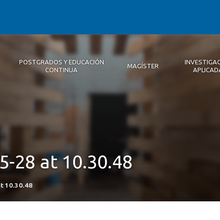
POSTGRADOS Y EDUCACIÓN
INVESTIGA
MAGÍSTER
CONTINUA
APLICAD
Autoridades
Descripción
Magíster
Noticias 2026
Equipo Concepción
Becas
Registro de Encuentros
Infraestructura
Internacional
Publicaciones
-28 at 10.30.48
t 10.30.48