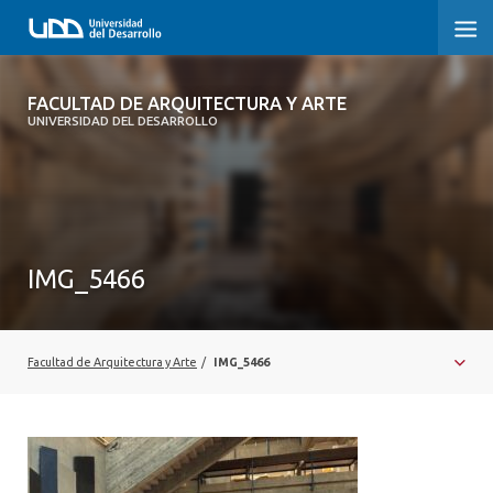
FACULTAD DE ARQUITECTURA Y ARTE
FACULTAD DE ARQUITECTURA Y ARTE
UNIVERSIDAD DEL DESARROLLO
FACULTAD DE ARQUITECTURA
SOBRE LA FACULTAD
CARRERA
IMG_5466
POSTGRADOS Y EDUCACIÓN CONTINUA
MAGÍSTER
Facultad de Arquitectura y Arte
/
IMG_5466
INVESTIGACIÓN APLICADA
VINCULACIÓN CON EL MEDIO