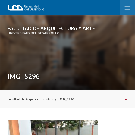
FACULTAD DE ARQUITECTURA Y ARTE
FACULTAD DE ARQUITECTURA Y ARTE
UNIVERSIDAD DEL DESARROLLO
FACULTAD DE ARQUITECTURA
SOBRE LA FACULTAD
CARRERA
IMG_5296
POSTGRADOS Y EDUCACIÓN CONTINUA
MAGÍSTER
Facultad de Arquitectura y Arte
/
IMG_5296
INVESTIGACIÓN APLICADA
VINCULACIÓN CON EL MEDIO