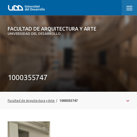
FACULTAD DE ARQUITECTURA Y ARTE
FACULTAD DE ARQUITECTURA Y ARTE
UNIVERSIDAD DEL DESARROLLO
FACULTAD DE ARQUITECTURA
SOBRE LA FACULTAD
CARRERA
1000355747
POSTGRADOS Y EDUCACIÓN CONTINUA
MAGÍSTER
Facultad de Arquitectura y Arte
/
1000355747
INVESTIGACIÓN APLICADA
VINCULACIÓN CON EL MEDIO