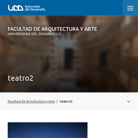
FACULTAD DE ARQUITECTURA Y ARTE
FACULTAD DE ARQUITECTURA Y ARTE
UNIVERSIDAD DEL DESARROLLO
FACULTAD DE ARQUITECTURA
SOBRE LA FACULTAD
CARRERA
teatro2
POSTGRADOS Y EDUCACIÓN CONTINUA
MAGÍSTER
Facultad de Arquitectura y Arte
/
teatro2
INVESTIGACIÓN APLICADA
VINCULACIÓN CON EL MEDIO