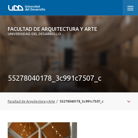
FACULTAD DE ARQUITECTURA Y ARTE
FACULTAD DE ARQUITECTURA Y ARTE
UNIVERSIDAD DEL DESARROLLO
FACULTAD DE ARQUITECTURA
SOBRE LA FACULTAD
CARRERA
55278040178_3c991c7507_c
POSTGRADOS Y EDUCACIÓN CONTINUA
MAGÍSTER
Facultad de Arquitectura y Arte
/
55278040178_3c991c7507_c
INVESTIGACIÓN APLICADA
VINCULACIÓN CON EL MEDIO