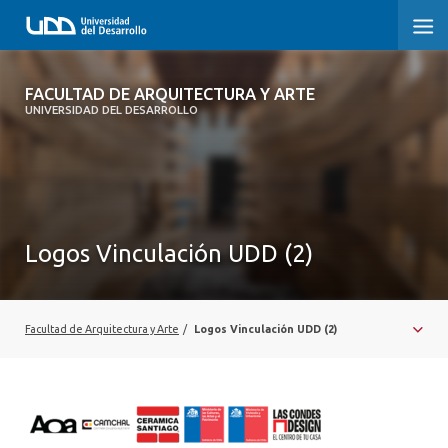
FACULTAD DE ARQUITECTURA Y ARTE
FACULTAD DE ARQUITECTURA Y ARTE
UNIVERSIDAD DEL DESARROLLO
FACULTAD DE ARQUITECTURA
SOBRE LA FACULTAD
CARRERA
Logos Vinculación UDD (2)
POSTGRADOS Y EDUCACIÓN CONTINUA
MAGÍSTER
Facultad de Arquitectura y Arte
/
Logos Vinculación UDD (2)
INVESTIGACIÓN APLICADA
VINCULACIÓN CON EL MEDIO