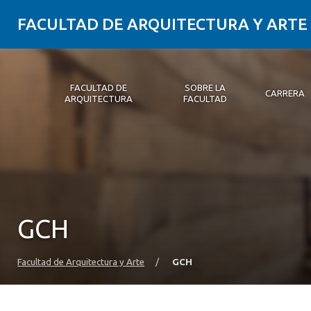
FACULTAD DE ARQUITECTURA Y ARTE
FACULTAD DE
SOBRE LA
CARRERA
ARQUITECTURA
FACULTAD
Facultad de Arquitectura
Sobre la Facultad
Carrera
Postgrados y Educación Continua
Magíster
Investigación aplicada
Vinculación con el Medio
Alumni
PLATAFORMA VUT
GCH
Facultad de Arquitectura y Arte
/
GCH