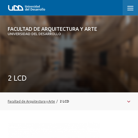
FACULTAD DE ARQUITECTURA Y ARTE
FACULTAD DE ARQUITECTURA Y ARTE
UNIVERSIDAD DEL DESARROLLO
FACULTAD DE ARQUITECTURA
SOBRE LA FACULTAD
CARRERA
2 LCD
POSTGRADOS Y EDUCACIÓN CONTINUA
MAGÍSTER
Facultad de Arquitectura y Arte
/
2 LCD
INVESTIGACIÓN APLICADA
VINCULACIÓN CON EL MEDIO