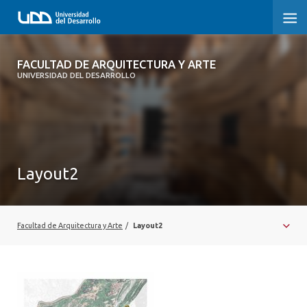
FACULTAD DE ARQUITECTURA Y ARTE
FACULTAD DE ARQUITECTURA Y ARTE
UNIVERSIDAD DEL DESARROLLO
FACULTAD DE ARQUITECTURA
SOBRE LA FACULTAD
CARRERA
Layout2
POSTGRADOS Y EDUCACIÓN CONTINUA
MAGÍSTER
Facultad de Arquitectura y Arte
/
Layout2
INVESTIGACIÓN APLICADA
VINCULACIÓN CON EL MEDIO