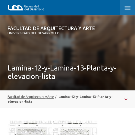
FACULTAD DE ARQUITECTURA Y ARTE
FACULTAD DE ARQUITECTURA Y ARTE
UNIVERSIDAD DEL DESARROLLO
FACULTAD DE ARQUITECTURA
SOBRE LA FACULTAD
Lamina-12-y-Lamina-13-Planta-y-
CARRERA
elevacion-lista
POSTGRADOS Y EDUCACIÓN CONTINUA
MAGÍSTER
Facultad de Arquitectura y Arte
/
Lamina-12-y-Lamina-13-Planta-y-
elevacion-lista
INVESTIGACIÓN APLICADA
VINCULACIÓN CON EL MEDIO