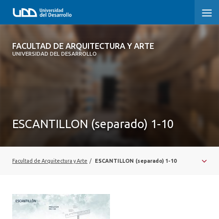
FACULTAD DE ARQUITECTURA Y ARTE
FACULTAD DE ARQUITECTURA Y ARTE
UNIVERSIDAD DEL DESARROLLO
FACULTAD DE ARQUITECTURA
SOBRE LA FACULTAD
CARRERA
ESCANTILLON (separado) 1-10
POSTGRADOS Y EDUCACIÓN CONTINUA
MAGÍSTER
Facultad de Arquitectura y Arte
/
ESCANTILLON (separado) 1-10
INVESTIGACIÓN APLICADA
VINCULACIÓN CON EL MEDIO