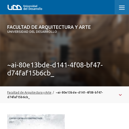
FACULTAD DE ARQUITECTURA Y ARTE
FACULTAD DE ARQUITECTURA Y ARTE
UNIVERSIDAD DEL DESARROLLO
FACULTAD DE ARQUITECTURA
SOBRE LA FACULTAD
~ai-80e13bde-d141-4f08-bf47-
CARRERA
d74faf15b6cb_
POSTGRADOS Y EDUCACIÓN CONTINUA
MAGÍSTER
Facultad de Arquitectura y Arte
/
~ai-80e13bde-d141-4f08-bf47-
d74faf15b6cb_
INVESTIGACIÓN APLICADA
VINCULACIÓN CON EL MEDIO