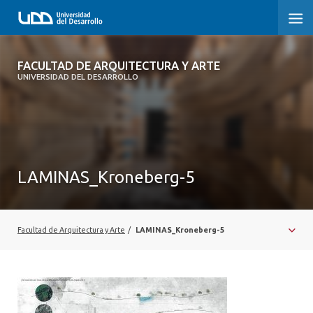
FACULTAD DE ARQUITECTURA Y ARTE
FACULTAD DE ARQUITECTURA Y ARTE
UNIVERSIDAD DEL DESARROLLO
FACULTAD DE ARQUITECTURA
SOBRE LA FACULTAD
CARRERA
LAMINAS_Kroneberg-5
POSTGRADOS Y EDUCACIÓN CONTINUA
MAGÍSTER
Facultad de Arquitectura y Arte
/
LAMINAS_Kroneberg-5
INVESTIGACIÓN APLICADA
VINCULACIÓN CON EL MEDIO