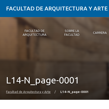
FACULTAD DE ARQUITECTURA Y ARTE
FACULTAD DE
SOBRE LA
CARRERA
ARQUITECTURA
FACULTAD
Facultad de Arquitectura
Sobre la Facultad
Carrera
Postgrados y Educación Continua
Magíster
Investigación aplicada
Vinculación con el Medio
Alumni
PLATAFORMA VUT
L14-N_page-0001
Facultad de Arquitectura y Arte
/
L14-N_page-0001