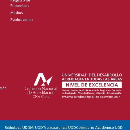
Encuentros
Medios
Publicaciones
ción
Biblioteca UDD
Mi UDD
Transparencia UDD
Calendario Académico UDD