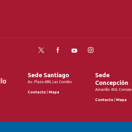
l
Twitter
Facebook
YouTube
Instagram
Sede Santiago
Sede
Concepción
Av. Plaza 680, Las Condes
Ainavillo 456, Concep
Contacto
|
Mapa
Contacto
|
Mapa