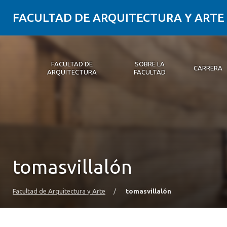
FACULTAD DE ARQUITECTURA Y ARTE
FACULTAD DE
SOBRE LA
CARRERA
ARQUITECTURA
FACULTAD
Facultad de Arquitectura
Sobre la Facultad
Carrera
Postgrados y Educación Continua
Magíster
Investigación aplicada
Vinculación con el Medio
Alumni
PLATAFORMA VUT
tomasvillalón
Facultad de Arquitectura y Arte
/
tomasvillalón