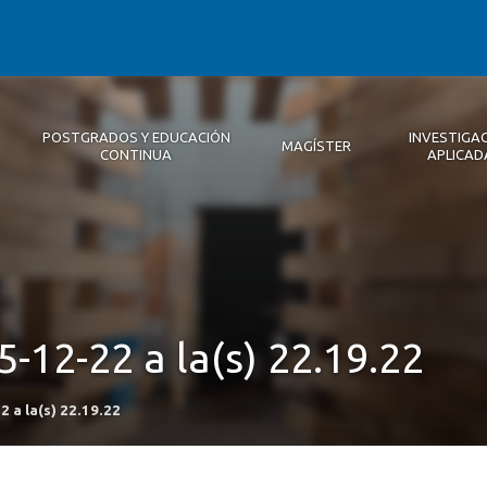
POSTGRADOS Y EDUCACIÓN
INVESTIGA
MAGÍSTER
CONTINUA
APLICAD
Autoridades
Descripción
Magíster
Noticias 2026
Equipo Concepción
Becas
Registro de Encuentros
Infraestructura
Internacional
Publicaciones
-12-22 a la(s) 22.19.22
 a la(s) 22.19.22