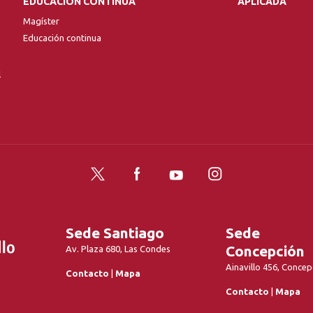
EDUCACIÓN CONTINUA
APLICADA
Magíster
Educación continua
l
Twitter
Facebook
YouTube
Instagram
Sede Santiago
Sede
Concepción
Av. Plaza 680, Las Condes
Ainavillo 456, Concep
Contacto
|
Mapa
Contacto
|
Mapa