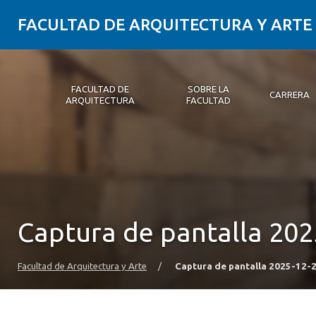
FACULTAD DE ARQUITECTURA Y ARTE
FACULTAD DE
SOBRE LA
CARRERA
ARQUITECTURA
FACULTAD
Facultad de Arquitectura
Sobre la Facultad
Carrera
Postgrados y Educación Continua
Magíster
Investigación aplicada
Vinculación con el Medio
Alumni
PLATAFORMA VUT
Captura de pantalla 2025
Facultad de Arquitectura y Arte
/
Captura de pantalla 2025-12-22