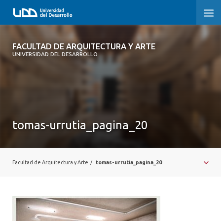
FACULTAD DE ARQUITECTURA Y ARTE
FACULTAD DE ARQUITECTURA Y ARTE
UNIVERSIDAD DEL DESARROLLO
FACULTAD DE ARQUITECTURA
SOBRE LA FACULTAD
CARRERA
tomas-urrutia_pagina_20
POSTGRADOS Y EDUCACIÓN CONTINUA
MAGÍSTER
Facultad de Arquitectura y Arte
/
tomas-urrutia_pagina_20
INVESTIGACIÓN APLICADA
VINCULACIÓN CON EL MEDIO