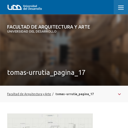
FACULTAD DE ARQUITECTURA Y ARTE
FACULTAD DE ARQUITECTURA Y ARTE
UNIVERSIDAD DEL DESARROLLO
FACULTAD DE ARQUITECTURA
SOBRE LA FACULTAD
CARRERA
tomas-urrutia_pagina_17
POSTGRADOS Y EDUCACIÓN CONTINUA
MAGÍSTER
Facultad de Arquitectura y Arte
/
tomas-urrutia_pagina_17
INVESTIGACIÓN APLICADA
VINCULACIÓN CON EL MEDIO