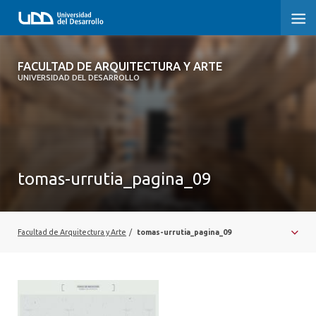
FACULTAD DE ARQUITECTURA Y ARTE
FACULTAD DE ARQUITECTURA Y ARTE
UNIVERSIDAD DEL DESARROLLO
FACULTAD DE ARQUITECTURA
SOBRE LA FACULTAD
CARRERA
tomas-urrutia_pagina_09
POSTGRADOS Y EDUCACIÓN CONTINUA
MAGÍSTER
Facultad de Arquitectura y Arte
/
tomas-urrutia_pagina_09
INVESTIGACIÓN APLICADA
VINCULACIÓN CON EL MEDIO