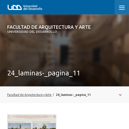
FACULTAD DE ARQUITECTURA Y ARTE
FACULTAD DE ARQUITECTURA Y ARTE
UNIVERSIDAD DEL DESARROLLO
FACULTAD DE ARQUITECTURA
SOBRE LA FACULTAD
CARRERA
24_laminas-_pagina_11
POSTGRADOS Y EDUCACIÓN CONTINUA
MAGÍSTER
Facultad de Arquitectura y Arte
/
24_laminas-_pagina_11
INVESTIGACIÓN APLICADA
VINCULACIÓN CON EL MEDIO