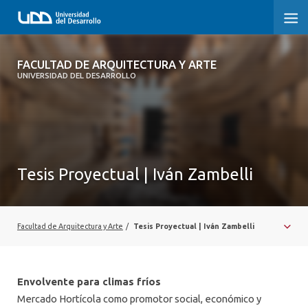
FACULTAD DE ARQUITECTURA Y ARTE
FACULTAD DE ARQUITECTURA Y ARTE
UNIVERSIDAD DEL DESARROLLO
FACULTAD DE ARQUITECTURA
SOBRE LA FACULTAD
CARRERA
Tesis Proyectual | Iván Zambelli
POSTGRADOS Y EDUCACIÓN CONTINUA
MAGÍSTER
Facultad de Arquitectura y Arte
/
Tesis Proyectual | Iván Zambelli
INVESTIGACIÓN APLICADA
VINCULACIÓN CON EL MEDIO
Envolvente para climas fríos
Mercado Hortícola como promotor social, económico y