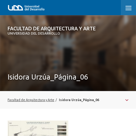
FACULTAD DE ARQUITECTURA Y ARTE
FACULTAD DE ARQUITECTURA Y ARTE
UNIVERSIDAD DEL DESARROLLO
FACULTAD DE ARQUITECTURA
SOBRE LA FACULTAD
CARRERA
Isidora Urzúa_Página_06
POSTGRADOS Y EDUCACIÓN CONTINUA
MAGÍSTER
Facultad de Arquitectura y Arte
/
Isidora Urzúa_Página_06
INVESTIGACIÓN APLICADA
VINCULACIÓN CON EL MEDIO