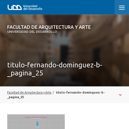
FACULTAD DE ARQUITECTURA Y ARTE
FACULTAD DE ARQUITECTURA Y ARTE
UNIVERSIDAD DEL DESARROLLO
FACULTAD DE ARQUITECTURA
SOBRE LA FACULTAD
titulo-fernando-dominguez-b-
CARRERA
_pagina_25
POSTGRADOS Y EDUCACIÓN CONTINUA
MAGÍSTER
Facultad de Arquitectura y Arte
/
titulo-fernando-dominguez-b-
_pagina_25
INVESTIGACIÓN APLICADA
VINCULACIÓN CON EL MEDIO