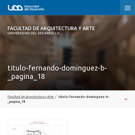
FACULTAD DE ARQUITECTURA Y ARTE
FACULTAD DE ARQUITECTURA Y ARTE
UNIVERSIDAD DEL DESARROLLO
FACULTAD DE ARQUITECTURA
SOBRE LA FACULTAD
titulo-fernando-dominguez-b-
CARRERA
_pagina_18
POSTGRADOS Y EDUCACIÓN CONTINUA
MAGÍSTER
Facultad de Arquitectura y Arte
/
titulo-fernando-dominguez-b-
_pagina_18
INVESTIGACIÓN APLICADA
VINCULACIÓN CON EL MEDIO