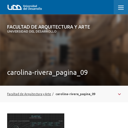
FACULTAD DE ARQUITECTURA Y ARTE
FACULTAD DE ARQUITECTURA Y ARTE
UNIVERSIDAD DEL DESARROLLO
FACULTAD DE ARQUITECTURA
SOBRE LA FACULTAD
CARRERA
carolina-rivera_pagina_09
POSTGRADOS Y EDUCACIÓN CONTINUA
MAGÍSTER
Facultad de Arquitectura y Arte
/
carolina-rivera_pagina_09
INVESTIGACIÓN APLICADA
VINCULACIÓN CON EL MEDIO