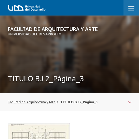
FACULTAD DE ARQUITECTURA Y ARTE
FACULTAD DE ARQUITECTURA Y ARTE
UNIVERSIDAD DEL DESARROLLO
FACULTAD DE ARQUITECTURA
SOBRE LA FACULTAD
CARRERA
TITULO BJ 2_Página_3
POSTGRADOS Y EDUCACIÓN CONTINUA
MAGÍSTER
Facultad de Arquitectura y Arte
/
TITULO BJ 2_Página_3
INVESTIGACIÓN APLICADA
VINCULACIÓN CON EL MEDIO