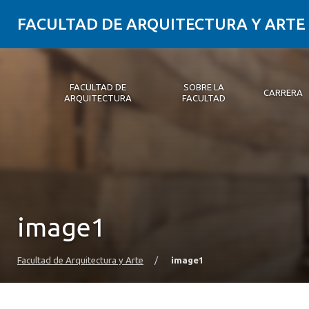
FACULTAD DE ARQUITECTURA Y ARTE
FACULTAD DE
SOBRE LA
CARRERA
ARQUITECTURA
FACULTAD
Facultad de Arquitectura
Sobre la Facultad
Carrera
Postgrados y Educación Continua
Magíster
Investigación aplicada
Vinculación con el Medio
Alumni
PLATAFORMA VUT
image1
Facultad de Arquitectura y Arte
/
image1