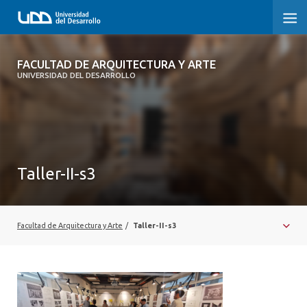
FACULTAD DE ARQUITECTURA Y ARTE
FACULTAD DE ARQUITECTURA Y ARTE
UNIVERSIDAD DEL DESARROLLO
FACULTAD DE ARQUITECTURA
SOBRE LA FACULTAD
CARRERA
Taller-II-s3
POSTGRADOS Y EDUCACIÓN CONTINUA
MAGÍSTER
Facultad de Arquitectura y Arte
/
Taller-II-s3
INVESTIGACIÓN APLICADA
VINCULACIÓN CON EL MEDIO