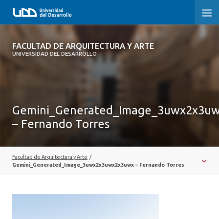
FACULTAD DE ARQUITECTURA Y ARTE
FACULTAD DE ARQUITECTURA Y ARTE
UNIVERSIDAD DEL DESARROLLO
FACULTAD DE ARQUITECTURA
SOBRE LA FACULTAD
Gemini_Generated_Image_3uwx2x3u
CARRERA
– Fernando Torres
POSTGRADOS Y EDUCACIÓN CONTINUA
MAGÍSTER
Facultad de Arquitectura y Arte
/
Gemini_Generated_Image_3uwx2x3uwx2x3uwx – Fernando Torres
INVESTIGACIÓN APLICADA
VINCULACIÓN CON EL MEDIO