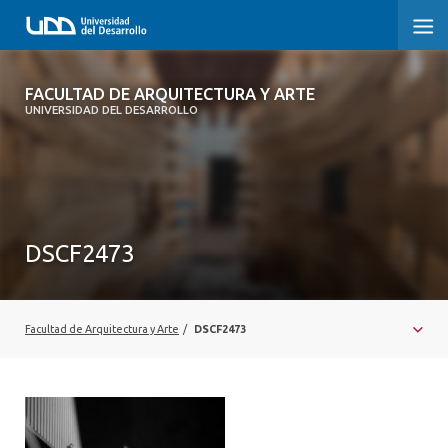
FACULTAD DE ARQUITECTURA Y ARTE
FACULTAD DE ARQUITECTURA Y ARTE
UNIVERSIDAD DEL DESARROLLO
FACULTAD DE ARQUITECTURA
SOBRE LA FACULTAD
CARRERA
DSCF2473
POSTGRADOS Y EDUCACIÓN CONTINUA
MAGÍSTER
Facultad de Arquitectura y Arte
/
DSCF2473
INVESTIGACIÓN APLICADA
VINCULACIÓN CON EL MEDIO