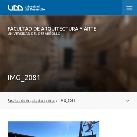
FACULTAD DE ARQUITECTURA Y ARTE
FACULTAD DE ARQUITECTURA Y ARTE
UNIVERSIDAD DEL DESARROLLO
FACULTAD DE ARQUITECTURA
SOBRE LA FACULTAD
CARRERA
IMG_2081
POSTGRADOS Y EDUCACIÓN CONTINUA
MAGÍSTER
Facultad de Arquitectura y Arte
/
IMG_2081
INVESTIGACIÓN APLICADA
VINCULACIÓN CON EL MEDIO