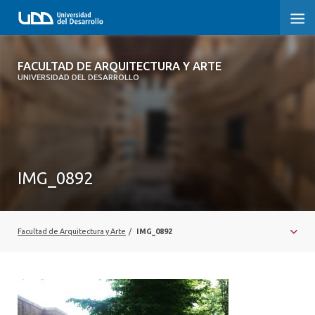
FACULTAD DE ARQUITECTURA Y ARTE
FACULTAD DE ARQUITECTURA Y ARTE
UNIVERSIDAD DEL DESARROLLO
FACULTAD DE ARQUITECTURA
SOBRE LA FACULTAD
CARRERA
IMG_0892
POSTGRADOS Y EDUCACIÓN CONTINUA
MAGÍSTER
Facultad de Arquitectura y Arte
/
IMG_0892
INVESTIGACIÓN APLICADA
VINCULACIÓN CON EL MEDIO