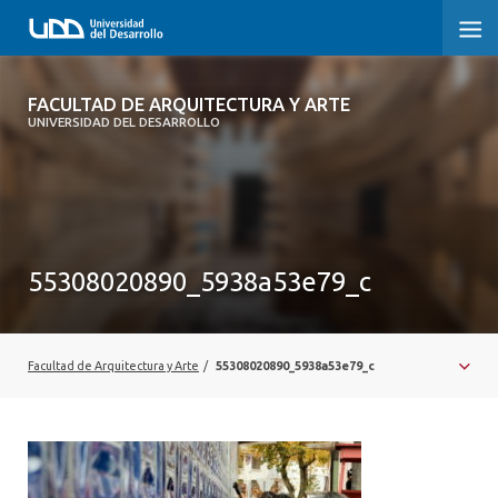
FACULTAD DE ARQUITECTURA Y ARTE
FACULTAD DE ARQUITECTURA Y ARTE
UNIVERSIDAD DEL DESARROLLO
FACULTAD DE ARQUITECTURA
SOBRE LA FACULTAD
CARRERA
55308020890_5938a53e79_c
POSTGRADOS Y EDUCACIÓN CONTINUA
MAGÍSTER
Facultad de Arquitectura y Arte
/
55308020890_5938a53e79_c
INVESTIGACIÓN APLICADA
VINCULACIÓN CON EL MEDIO