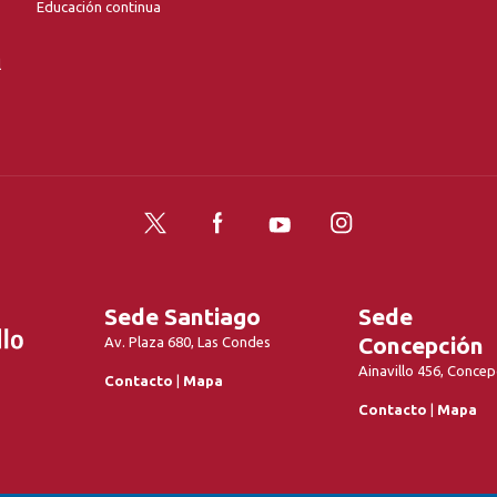
Educación continua
l
Twitter
Facebook
YouTube
Instagram
Sede Santiago
Sede
Concepción
Av. Plaza 680, Las Condes
Ainavillo 456, Concep
Contacto
|
Mapa
Contacto
|
Mapa