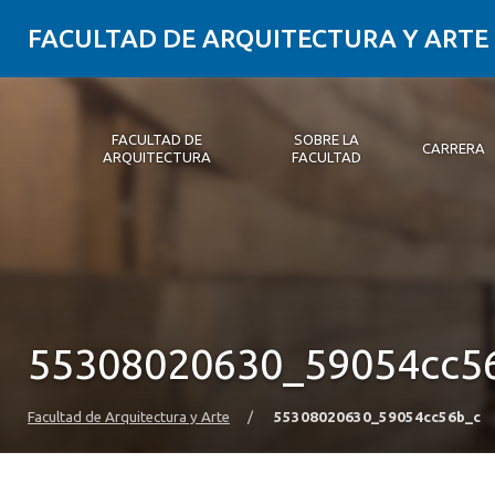
FACULTAD DE ARQUITECTURA Y ARTE
FACULTAD DE
SOBRE LA
CARRERA
ARQUITECTURA
FACULTAD
Facultad de Arquitectura
Sobre la Facultad
Carrera
Postgrados y Educación Continua
Magíster
Investigación aplicada
Vinculación con el Medio
Alumni
PLATAFORMA VUT
55308020630_59054cc5
Facultad de Arquitectura y Arte
/
55308020630_59054cc56b_c