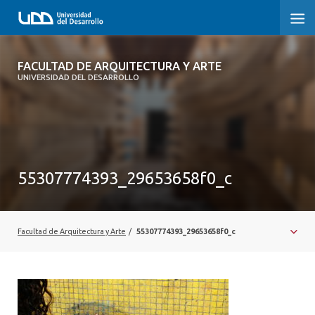
FACULTAD DE ARQUITECTURA Y ARTE
FACULTAD DE ARQUITECTURA Y ARTE
UNIVERSIDAD DEL DESARROLLO
FACULTAD DE ARQUITECTURA
SOBRE LA FACULTAD
CARRERA
55307774393_29653658f0_c
POSTGRADOS Y EDUCACIÓN CONTINUA
MAGÍSTER
Facultad de Arquitectura y Arte
/
55307774393_29653658f0_c
INVESTIGACIÓN APLICADA
VINCULACIÓN CON EL MEDIO