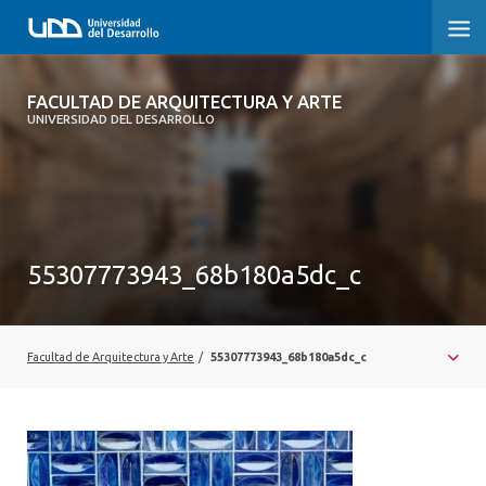
FACULTAD DE ARQUITECTURA Y ARTE
FACULTAD DE ARQUITECTURA Y ARTE
UNIVERSIDAD DEL DESARROLLO
FACULTAD DE ARQUITECTURA
SOBRE LA FACULTAD
CARRERA
55307773943_68b180a5dc_c
POSTGRADOS Y EDUCACIÓN CONTINUA
MAGÍSTER
Facultad de Arquitectura y Arte
/
55307773943_68b180a5dc_c
INVESTIGACIÓN APLICADA
VINCULACIÓN CON EL MEDIO