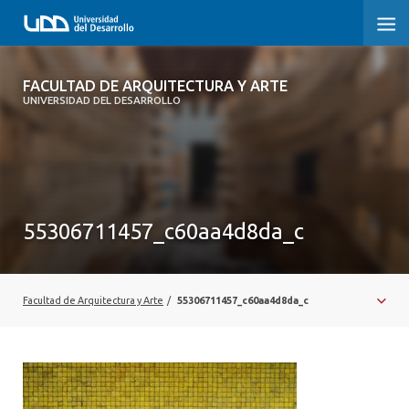
FACULTAD DE ARQUITECTURA Y ARTE
FACULTAD DE ARQUITECTURA Y ARTE
UNIVERSIDAD DEL DESARROLLO
FACULTAD DE ARQUITECTURA
SOBRE LA FACULTAD
CARRERA
55306711457_c60aa4d8da_c
POSTGRADOS Y EDUCACIÓN CONTINUA
MAGÍSTER
Facultad de Arquitectura y Arte
/
55306711457_c60aa4d8da_c
INVESTIGACIÓN APLICADA
VINCULACIÓN CON EL MEDIO