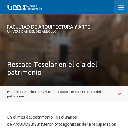
FACULTAD DE ARQUITECTURA Y ARTE
FACULTAD DE ARQUITECTURA Y ARTE
UNIVERSIDAD DEL DESARROLLO
FACULTAD DE ARQUITECTURA
SOBRE LA FACULTAD
Rescate Teselar en el día del
CARRERA
patrimonio
POSTGRADOS Y EDUCACIÓN CONTINUA
MAGÍSTER
Facultad de Arquitectura y Arte
/
Rescate Teselar en el día del
patrimonio
INVESTIGACIÓN APLICADA
VINCULACIÓN CON EL MEDIO
En el mes del patrimonio, los alumnos
de ArqUDDSurSur fueron protagonistas de la recuperación